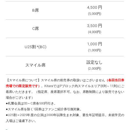
4,500 円
B席
(5,000円)
3,500 円
C席
(4,000円)
1,000 円
U25割 *(BC)
(1,000円)
設定なし
スマイル席
(2,000円)
【スマイル席について】スマイル席の前売券の取扱いはございません
（各回当日券
売場での限定販売です）
。KitaraではPブロック内スマイルエリア(8列～11列)にご
着席いただきます。（指定席、座席選択不可。なお、席数制限により販売できない
場合がございます）
●札響会員はSS～C席各500円引き。
●スマイル席を除く1回券はファンご紹介券引換対象。
●U25割＝2025年度の公演は2000年以降生まれ対象、要生年証明提示。未就学児の
入場はご遠慮下さい。