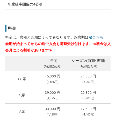
年度後半開催の4公演
料金
料金は、席種と会期によって異なります。座席割は
こちら
会期が始まってからの途中入会も随時受け付けます。≪料金は入
会月による割引があります≫
1年間
シーズン(前期･後期)
(1公演当たり)
(1公演当たり)
45,000 円
24,000 円
SS席
(5,625円)
(6,000円)
39,000 円
20,800 円
S席
(4,875円)
(5,200円)
33,000 円
17,600 円
A席
(4,125円)
(4,400円)