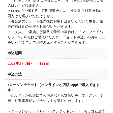
・1公演につき1枚をご用意します。同一日時に複数枚のご購
入はいただけません。
・Kitaraで開催する「定期演奏会」は、同公演で土曜/日曜の
両方はお選びいただけません。
・各公演のチケット発売後にお申し込みいただいた場合、完
売の時は別の公演をお選びいただきます。
・ご友人、ご家族など複数で希望の場合は、「マイフェイバ
リット3」を複数ご購入いただき、「セット申込」のお申し出
をいただくことでお隣の席とすることができます。
申込期間
2025年2月7日～11月14日
申込方法
♪ローソンチケット（オンラインと店頭Loppiで購入できま
す）
下記サイトか店頭にて公演選択とお支払いをして下さい。後
日、札響事務局よりチケットを送付いたします。
・ローソンチケットサイト (クレジットカード・ちょコム決済