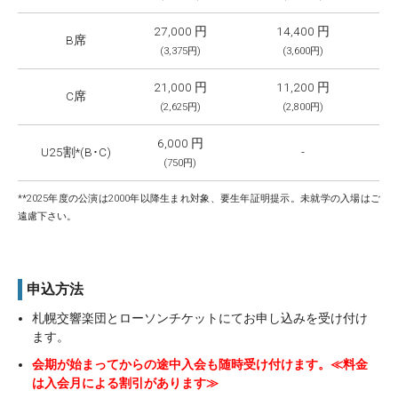
27,000 円
14,400 円
B席
(3,375円)
(3,600円)
21,000 円
11,200 円
C席
(2,625円)
(2,800円)
6,000 円
U25割*(B･C)
-
(750円)
**2025年度の公演は2000年以降生まれ対象、要生年証明提示。未就学の入場はご
遠慮下さい。
申込方法
札幌交響楽団とローソンチケットにてお申し込みを受け付け
ます。
会期が始まってからの途中入会も随時受け付けます。≪料金
は入会月による割引があります≫