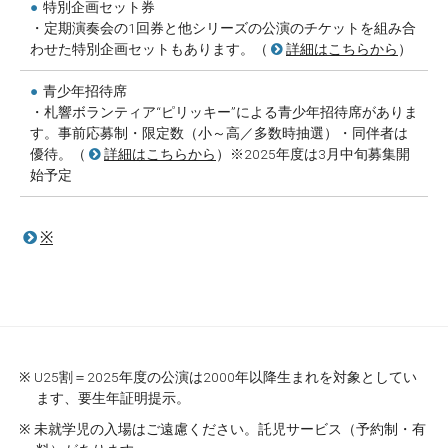
●
特別企画セット券
・定期演奏会の1回券と他シリーズの公演のチケットを組み合
わせた特別企画セットもあります。（
詳細はこちらから
）
●
青少年招待席
・札響ボランティア“ピリッキー”による青少年招待席がありま
す。事前応募制・限定数（小～高／多数時抽選）・同伴者は
優待。（
詳細はこちらから
）※2025年度は3月中旬募集開
始予定
※
U25割＝2025年度の公演は2000年以降生まれを対象としてい
ます、要生年証明提示。
未就学児の入場はご遠慮ください。託児サービス（予約制・有